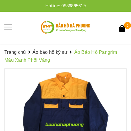
Hotline:
0986895619
0
Trang chủ
Áo bảo hộ kỹ sư
Áo Bảo Hộ Pangrim
Màu Xanh Phối Vàng