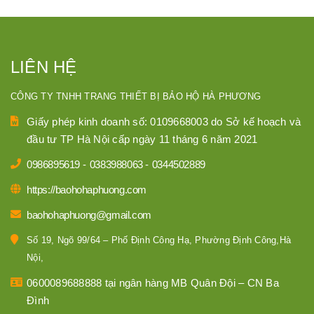
LIÊN HỆ
CÔNG TY TNHH TRANG THIẾT BỊ BẢO HỘ HÀ PHƯƠNG
Giấy phép kinh doanh số: 0109668003 do Sở kế hoạch và
đầu tư TP Hà Nội cấp ngày 11 tháng 6 năm 2021
0986895619
-
0383988063
-
0344502889
https://baohohaphuong.com
baohohaphuong@gmail.com
Số 19, Ngõ 99/64 – Phố Định Công Hạ, Phường Định Công,Hà
Nội,
0600089688888 tại ngân hàng MB Quân Đội – CN Ba
Đình