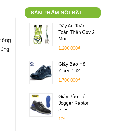
SẢN PHẨM NỔI BẬT
Dây An Toàn
Toàn Thân Cov 2
Móc
chống
1.200.000₫
cùng
Giày Bảo Hộ
Ziben 162
1.700.000₫
Giày Bảo Hộ
Jogger Raptor
S1P
10₫