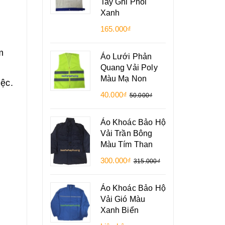
Tay Ghi Phối
Xanh
165.000₫
m
Áo Lưới Phản
Quang Vải Poly
Màu Mạ Non
iệc.
40.000₫
50.000₫
Áo Khoác Bảo Hộ
Vải Trần Bông
Màu Tím Than
300.000₫
315.000₫
Áo Khoác Bảo Hộ
Vải Gió Màu
Xanh Biển