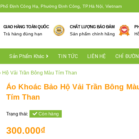
 Phố Định Công Hạ, Phường Định Công, TP.Hà Nội, Vietnam
GIAO HÀNG TOÀN QUỐC
CHẤT LƯỢNG BẢO ĐẢM
P
Trả hàng đúng hạn
Sản phẩm chính hãng
Hô
Sản Phẩm Khác
TIN TỨC
LIÊN HỆ
CHỈ ĐƯỜ
 Hộ Vải Trần Bông Màu Tím Than
Áo Khoác Bảo Hộ Vải Trần Bông Mà
Tím Than
Trạng thái:
Còn hàng
300.000₫