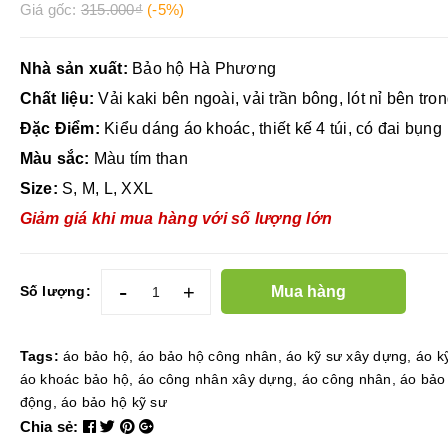
Giá gốc:
315.000₫
(-5%)
Nhà sản xuất:
Bảo hộ Hà Phương
Chất liệu:
Vải kaki bên ngoài, vải trần bông, lót nỉ bên tro
Đặc Điểm:
Kiểu dáng áo khoác, thiết kế 4 túi, có đai bụng
Màu sắc:
Màu tím than
Size:
S, M, L, XXL
Giảm giá khi mua hàng với số lượng lớn
-
+
Mua hàng
Số lượng:
Tags:
áo bảo hộ
,
áo bảo hộ công nhân
,
áo kỹ sư xây dựng
,
áo k
áo khoác bảo hộ
,
áo công nhân xây dựng
,
áo công nhân
,
áo bảo
động
,
áo bảo hộ kỹ sư
Chia sẻ: