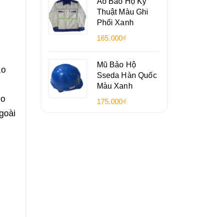
Áo Bảo Hộ Kỹ
Thuật Màu Ghi
Phối Xanh
165.000₫
Mũ Bảo Hộ
ao
Sseda Hàn Quốc
Màu Xanh
ho
175.000₫
goài