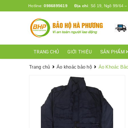
Hotline:
0986895619
Địa chỉ
:
Số 19, Ngõ 99/64 –
TRANG CHỦ
GIỚI THIỆU
SẢN PHẨM
Trang chủ
Áo khoác bảo hộ
Áo Khoác Bảo