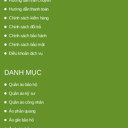
Hướng dẫn vận chuyển
Hướng dẫn thanh toán
Chính sách kiểm hàng
Chính sách đổi trả
Chính sách bảo hành
Chính sách bảo mật
Điều khoản dịch vụ
DANH MỤC
Quần áo bảo hộ
Quần áo kỹ sư
Mẫu quần áo bảo hộ cho kỹ sư túi hộp
Quần áo công nhân
Áo phản quang
Quần bảo hộ kỹ sư
Áo gile bảo hộ
+ Kiểu dáng giống như mẫu quần nam thông