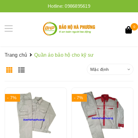
Hotline:
0986895619
0
Trang chủ
Quần áo bảo hộ cho kỹ sư
Mặc định
- 7%
- 7%