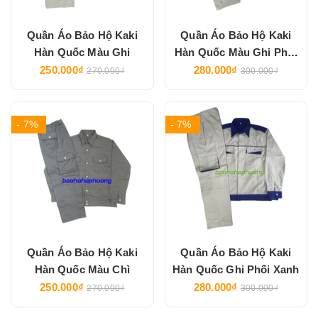
Quần Áo Bảo Hộ Kaki
Quần Áo Bảo Hộ Kaki
Hàn Quốc Màu Ghi
Hàn Quốc Màu Ghi Phối
Đỏ
250.000₫
280.000₫
270.000₫
300.000₫
- 7%
- 7%
Quần Áo Bảo Hộ Kaki
Quần Áo Bảo Hộ Kaki
Hàn Quốc Màu Chì
Hàn Quốc Ghi Phối Xanh
250.000₫
280.000₫
270.000₫
300.000₫