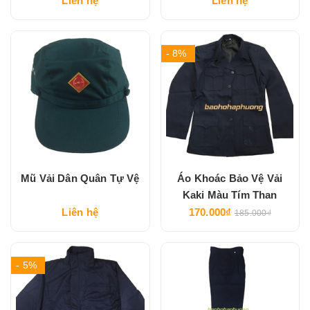
Liên hệ
Liên hệ
- 8%
Mũ Vải Dân Quân Tự Vệ
Áo Khoác Bảo Vệ Vải
Kaki Màu Tím Than
Liên hệ
170.000₫
185.000₫
- 5%