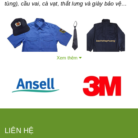
tùng), cầu vai, cà vạt, thắt lưng và giày bảo vệ…
Xem thêm
Đồng phục bảo vệ phổ thông
Vai trò, công dụng của đồng phục bảo
vệ
LIÊN HỆ