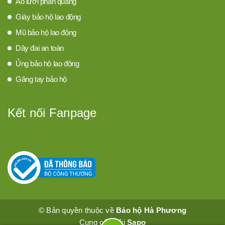
Áo lưới phản quang
tin của doanh nghiệp sẽ giúp quảng bá thương
Giày bảo hộ lao động
hiệu của doanh nghiệp. Điều này không chỉ là
cách để tăng tính nhận diện cho doanh nghiệp mà
Mũ bảo hộ lao động
còn giúp khách hàng dễ dàng nhận biết được
Dây đai an toàn
nhân viên bảo vệ của doanh nghiệp, khi đó có thể
Ủng bảo hộ lao động
nhờ họ giúp đỡ, hướng dẫn, giải quyết thắc mắc,
Găng tay bảo hộ
sự cố…
Kết nối Fanpage
Đồng phục bảo vệ chất lượng bao gồm
những gì?
Là bộ trang phục quy định cho nhân viên bảo vệ
bao gồm những phụ kiện sau:
1. Áo bảo vệ có logo
© Bản quyền thuộc về
Bảo hộ Hà Phương
Được may bằng chất liệu vải thô hoặc vải kaki
Cung cấp bởi
Sapo