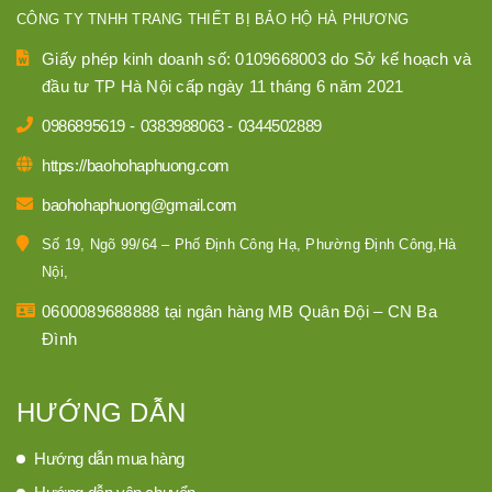
Tăng tính chuyên nghiệp trong công tác an
CÔNG TY TNHH TRANG THIẾT BỊ BẢO HỘ HÀ PHƯƠNG
ninh trật tự
Giấy phép kinh doanh số: 0109668003 do Sở kế hoạch và
đầu tư TP Hà Nội cấp ngày 11 tháng 6 năm 2021
Đồng phục bảo vệ giúp tạo sự đồng nhất trong
0986895619
-
0383988063
-
0344502889
hình ảnh của các nhân viên bảo vệ, từ đó tăng
tính chuyên nghiệp của công ty, doanh nghiệp.
https://baohohaphuong.com
Khách hàng sẽ cảm thấy được bảo vệ, yên tâm
baohohaphuong@gmail.com
và tin tưởng hơn khi họ thấy được nhân viên bảo
Số 19, Ngõ 99/64 – Phố Định Công Hạ, Phường Định Công,Hà
vệ có mặt ở các khu vực nguy hiểm. Đồng phục
Nội,
lịch sự chắc chắn sẽ để lại ấn tượng về đội ngũ
0600089688888 tại ngân hàng MB Quân Đội – CN Ba
bảo vệ có tác phong làm việc chuyên nghiệp, tạo
Đình
ấn tượng tốt trong mắt khách hàng.
HƯỚNG DẪN
Bảo đảm an toàn cho nhân viên
Hướng dẫn mua hàng
Nhân viên bảo vệ thường làm việc trong môi