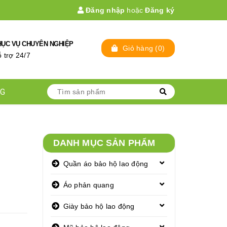
Đăng nhập
hoặc
Đăng ký
HỤC VỤ CHUYÊN NGHIỆP
Giỏ hàng
(
0
)
̃ trợ 24/7
NG
DANH MỤC SẢN PHẨM
Quần áo bảo hộ lao động
Áo phản quang
Giày bảo hộ lao động