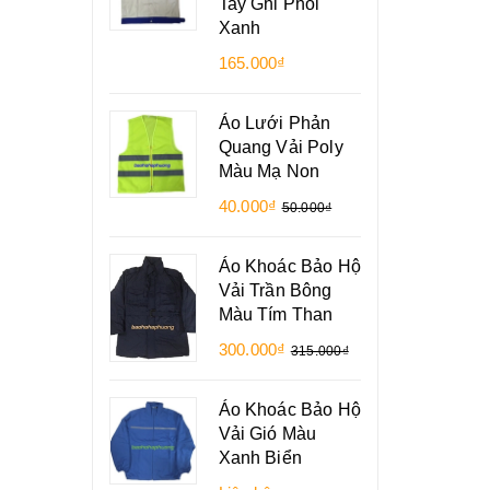
Tay Ghi Phối
Xanh
165.000₫
Áo Lưới Phản
Quang Vải Poly
Màu Mạ Non
40.000₫
50.000₫
Áo Khoác Bảo Hộ
Vải Trần Bông
Màu Tím Than
300.000₫
315.000₫
Áo Khoác Bảo Hộ
Vải Gió Màu
Xanh Biển