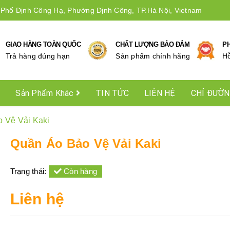
 Phố Định Công Hạ, Phường Định Công, TP.Hà Nội, Vietnam
GIAO HÀNG TOÀN QUỐC
CHẤT LƯỢNG BẢO ĐẢM
P
Trả hàng đúng hạn
Sản phẩm chính hãng
Hô
Sản Phẩm Khác
TIN TỨC
LIÊN HỆ
CHỈ ĐƯỜ
 Vệ Vải Kaki
Quần Áo Bảo Vệ Vải Kaki
Trạng thái:
Còn hàng
Liên hệ