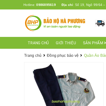
Hotline:
0986895619
Địa chỉ
:
Số 19, Ngõ 99/64 –
TRANG CHỦ
GIỚI THIỆU
SẢN PHẨM
Trang chủ
Đồng phục bảo vệ
Quần Áo Bảo