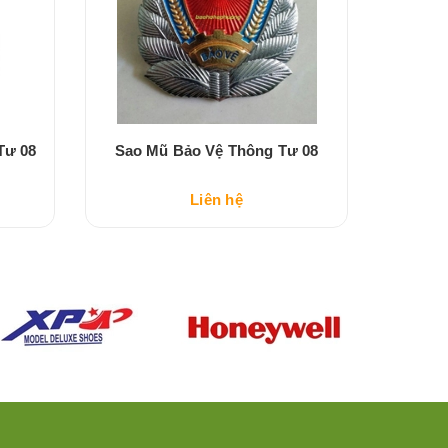
Tư 08
Sao Mũ Bảo Vệ Thông Tư 08
Đồng P
Liên hệ