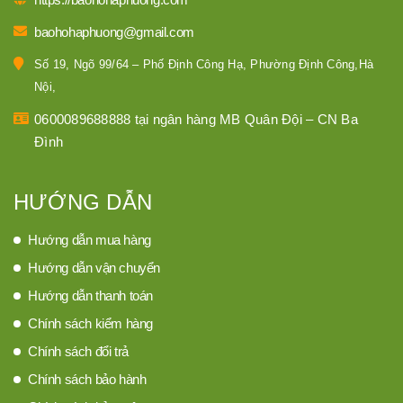
dựng
baohohaphuong@gmail.com
Lưới xây dựng thông thường gồm lưới bao che
Số 19, Ngõ 99/64 – Phố Định Công Hạ, Phường Định Công,Hà
công trình và lưới hứng, cản vật rơi
Nội,
0600089688888 tại ngân hàng MB Quân Đội – CN Ba
1. Lưới bao che công trình
Đình
+ Được làm từ chất liệu nhựa nguyên sinh HDPE
kết hợp với công nghệ sản xuất hiện đại. Sản
HƯỚNG DẪN
phẩm không thấm nước, có độ bền cơ học cao,
Hướng dẫn mua hàng
chắc chắn, chịu va đập tốt, tải trọng tốt.
Hướng dẫn vận chuyển
+ Lưới được sản xuất với nhiều khổ đa dạng 2m,
Hướng dẫn thanh toán
3m, 4m…Kích thước đa dạng đáp ứng nhu cầu
Chính sách kiểm hàng
của khách hàng. Khách hàng cần đo đạc, tính
Chính sách đổi trả
lượng lưới và khổ lưới sao cho phù hợp và tiết
Chính sách bảo hành
kiệm nhất.