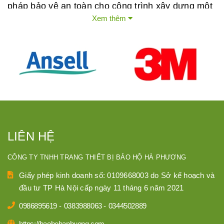
pháp bảo vệ an toàn cho công trình xây dựng một
Xem thêm
cách hiệu quả nhất.
LIÊN HỆ
CÔNG TY TNHH TRANG THIẾT BỊ BẢO HỘ HÀ PHƯƠNG
Giấy phép kinh doanh số: 0109668003 do Sở kế hoạch và
đầu tư TP Hà Nội cấp ngày 11 tháng 6 năm 2021
0986895619
-
0383988063
-
0344502889
Phân loại, đặc điểm lưới an toàn xây
https://baohohaphuong.com