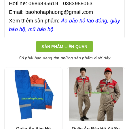
Hotline: 0986895619 - 0383988063
Email: baohohaphuong@gmail.com
Xem thêm sản phẩm:
Áo bảo hộ lao động
,
giày
bảo hộ
,
mũ bảo hộ
SẢN PHẨM LIÊN QUAN
Có phải bạn đang tìm những sản phẩm dưới đây
Quần Áo Bảo Hộ
Quần Áo Bảo Hộ Kỹ Sư