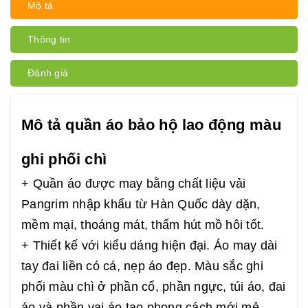
Mô tả
Thông tin
Đánh giá
Mô tả quần áo bảo hộ lao động màu
ghi phối chì
+ Quần áo được may bằng chất liệu vải
Pangrim nhập khẩu từ Hàn Quốc dày dặn,
mềm mại, thoáng mát, thấm hút mồ hôi tốt.
+ Thiết kế với kiểu dáng hiện đại. Áo may dài
tay đai liền có cá, nẹp áo đẹp. Màu sắc ghi
phối màu chì ở phần cổ, phần ngực, túi áo, đai
áo và phần vai áo tạo phong cách mới mẻ,