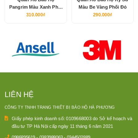
Pangrim Màu Xanh Phối
Màu Be Vàng Phối Đỏ
Cam
310.000₫
290.000₫
LIÊN HỆ
CÔNG TY TNHH TRANG THIẾT BỊ BẢO HỘ HÀ PHƯƠNG
Giấy phép kinh doanh số: 0109668003 do Sở kế hoạch và
đầu tư TP Hà Nội cấp ngày 11 tháng 6 năm 2021
0986895619
-
0383988063
-
0344502889