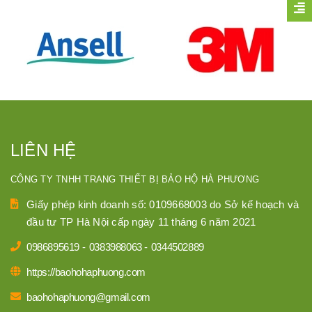
LIÊN HỆ
CÔNG TY TNHH TRANG THIẾT BỊ BẢO HỘ HÀ PHƯƠNG
Giấy phép kinh doanh số: 0109668003 do Sở kế hoạch và
đầu tư TP Hà Nội cấp ngày 11 tháng 6 năm 2021
0986895619
-
0383988063
-
0344502889
https://baohohaphuong.com
baohohaphuong@gmail.com