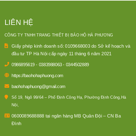
LIÊN HỆ
CÔNG TY TNHH TRANG THIẾT BỊ BẢO HỘ HÀ PHƯƠNG
Giấy phép kinh doanh số: 0109668003 do Sở kế hoạch và
đầu tư TP Hà Nội cấp ngày 11 tháng 6 năm 2021
0986895619
-
0383988063
-
0344502889
https://baohohaphuong.com
baohohaphuong@gmail.com
Số 19, Ngõ 99/64 – Phố Định Công Hạ, Phường Định Công,Hà
Nội,
0600089688888 tại ngân hàng MB Quân Đội – CN Ba
Đình