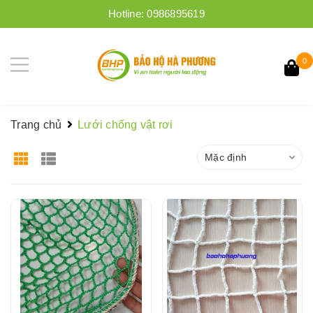
Hotline:
0986895619
0
Trang chủ
Lưới chống vật rơi
Mặc định