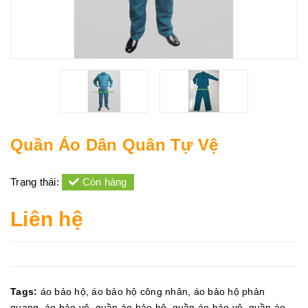
Quần Áo Dân Quân Tự Vệ
Trạng thái:
Còn hàng
Liên hệ
Tags:
áo bảo hộ
,
áo bảo hộ công nhân
,
áo bảo hộ phản
quang
,
áo bảo vệ
,
quần áo bảo hộ
,
quần áo bảo vệ
,
quần áo