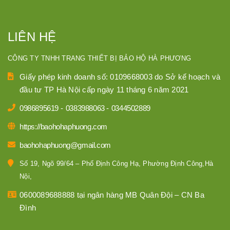
LIÊN HỆ
CÔNG TY TNHH TRANG THIẾT BỊ BẢO HỘ HÀ PHƯƠNG
Giấy phép kinh doanh số: 0109668003 do Sở kế hoạch và
đầu tư TP Hà Nội cấp ngày 11 tháng 6 năm 2021
0986895619
-
0383988063
-
0344502889
https://baohohaphuong.com
baohohaphuong@gmail.com
Số 19, Ngõ 99/64 – Phố Định Công Hạ, Phường Định Công,Hà
Nội,
0600089688888 tại ngân hàng MB Quân Đội – CN Ba
Đình