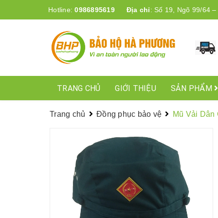
Hotline:
0986895619
Địa chỉ
:
Số 19, Ngõ 99/64 –
TRANG CHỦ
GIỚI THIỆU
SẢN PHẨM
Trang chủ
Đồng phục bảo vệ
Mũ Vải Dân