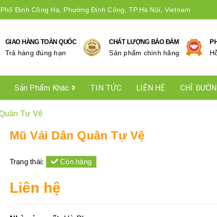
 Phố Định Công Hạ, Phường Định Công, TP.Hà Nội, Vietnam
GIAO HÀNG TOÀN QUỐC
CHẤT LƯỢNG BẢO ĐẢM
P
Trả hàng đúng hạn
Sản phẩm chính hãng
Hô
Sản Phẩm Khác
TIN TỨC
LIÊN HỆ
CHỈ ĐƯỜ
 Quân Tự Vệ
Mũ Vải Dân Quân Tự Vệ
Trạng thái:
Còn hàng
Liên hệ