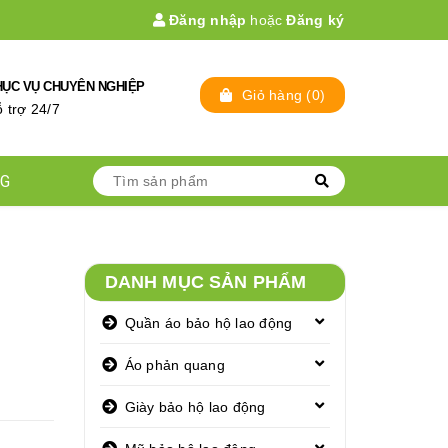
Đăng nhập
hoặc
Đăng ký
HỤC VỤ CHUYÊN NGHIỆP
Giỏ hàng
(
0
)
̃ trợ 24/7
NG
DANH MỤC SẢN PHẨM
Quần áo bảo hộ lao động
Áo phản quang
Giày bảo hộ lao động