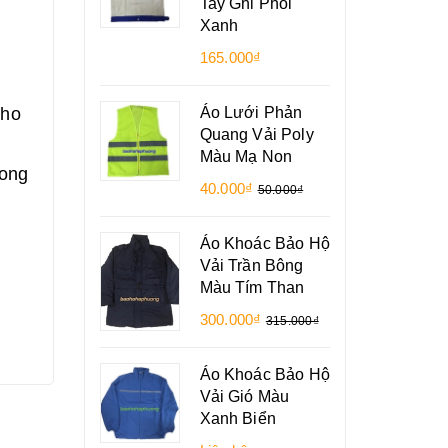
Tay Ghi Phối
Xanh
165.000₫
Áo Lưới Phản
cho
Quang Vải Poly
Màu Mạ Non
rong
40.000₫
50.000₫
Áo Khoác Bảo Hộ
Vải Trần Bông
Màu Tím Than
300.000₫
315.000₫
Áo Khoác Bảo Hộ
Vải Gió Màu
Xanh Biển