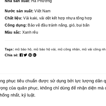
Nhà sản xuất:
Hà Phương
Nước sản xuất:
Việt Nam
Chất liệu:
Vải kaki, vải dệt kết hợp nhựa tổng hợp
Công dụng:
Bảo vệ đầu tránh nắng, gió, bụi bẩn
Màu sắc:
Xanh rêu
Tags:
mũ bảo hộ
,
mũ bảo hộ vải
,
mũ công nhân
,
mũ vải công n
Chia sẻ:
đồng phục tiêu chuẩn được sử dụng bởi lực lượng dân 
trọng của quân phục, không chỉ dùng để nhận diện mà 
ống nhất, kỷ luật.