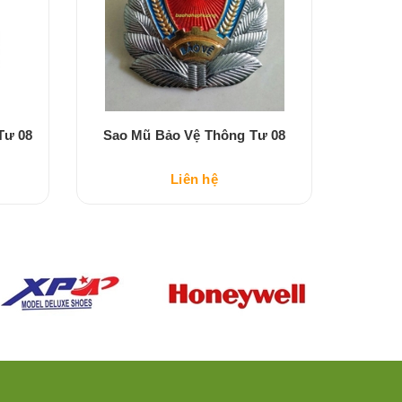
Tư 08
Sao Mũ Bảo Vệ Thông Tư 08
Đồng P
Liên hệ