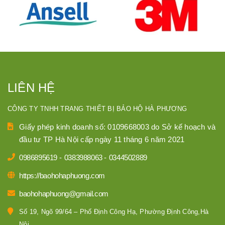
LIÊN HỆ
CÔNG TY TNHH TRANG THIẾT BỊ BẢO HỘ HÀ PHƯƠNG
Giấy phép kinh doanh số: 0109668003 do Sở kế hoạch và
đầu tư TP Hà Nội cấp ngày 11 tháng 6 năm 2021
0986895619
-
0383988063
-
0344502889
https://baohohaphuong.com
baohohaphuong@gmail.com
Số 19, Ngõ 99/64 – Phố Định Công Hạ, Phường Định Công,Hà
Nội,