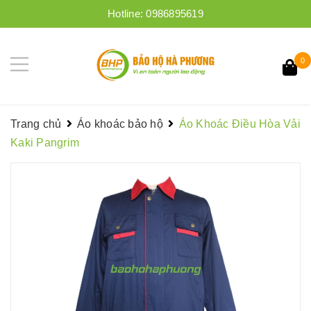
Hotline:
0986895619
0
Trang chủ
Áo khoác bảo hộ
Áo Khoác Điều Hòa Vải
Kaki Pangrim