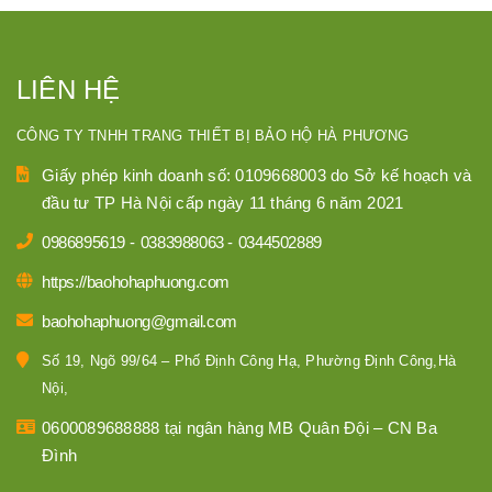
LIÊN HỆ
CÔNG TY TNHH TRANG THIẾT BỊ BẢO HỘ HÀ PHƯƠNG
Giấy phép kinh doanh số: 0109668003 do Sở kế hoạch và
đầu tư TP Hà Nội cấp ngày 11 tháng 6 năm 2021
0986895619
-
0383988063
-
0344502889
https://baohohaphuong.com
baohohaphuong@gmail.com
Số 19, Ngõ 99/64 – Phố Định Công Hạ, Phường Định Công,Hà
Nội,
0600089688888 tại ngân hàng MB Quân Đội – CN Ba
Đình