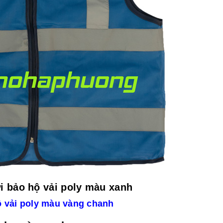
i bảo hộ vải poly màu xanh
ộ vải poly màu vàng chanh