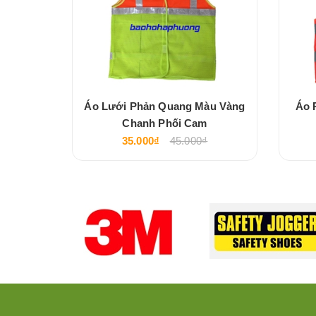
àu Xanh
Áo Lưới Phản Quang Màu Vàng
Áo 
Chanh Phối Cam
35.000₫
45.000₫