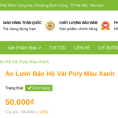
 Phố Định Công Hạ, Phường Định Công, TP.Hà Nội, Vietnam
GIAO HÀNG TOÀN QUỐC
CHẤT LƯỢNG BẢO ĐẢM
P
Trả hàng đúng hạn
Sản phẩm chính hãng
Hô
Sản Phẩm Khác
TIN TỨC
LIÊN HỆ
CHỈ ĐƯỜ
ảo Hộ Vải Poly Màu Xanh
Áo Lưới Bảo Hộ Vải Poly Màu Xanh
Trạng thái:
Còn hàng
50.000₫
Giá gốc:
58.000₫
(-14%)