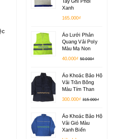
Tay Ghi Phối
Xanh
p
165.000₫
ệc
Áo Lưới Phản
Quang Vải Poly
Màu Mạ Non
40.000₫
50.000₫
Áo Khoác Bảo Hộ
Vải Trần Bông
Màu Tím Than
300.000₫
315.000₫
Áo Khoác Bảo Hộ
Vải Gió Màu
Xanh Biển