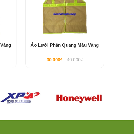
 Vàng
Áo Lưới Phản Quang Màu Vàng
Áo Lư
30.000₫
40.000₫