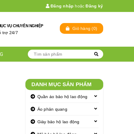
Đăng nhập
hoặc
Đăng ký
HỤC VỤ CHUYÊN NGHIỆP
Giỏ hàng
(
0
)
̃ trợ 24/7
NG
DANH MỤC SẢN PHẨM
Quần áo bảo hộ lao động
Áo phản quang
Giày bảo hộ lao động