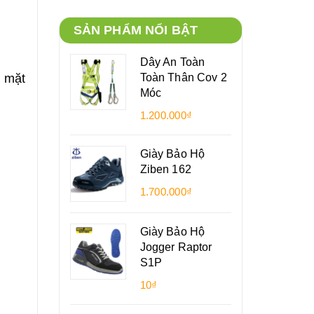
SẢN PHẨM NỔI BẬT
Dây An Toàn
Toàn Thân Cov 2
c mặt
Móc
1.200.000₫
Giày Bảo Hộ
Ziben 162
1.700.000₫
Giày Bảo Hộ
Jogger Raptor
S1P
10₫