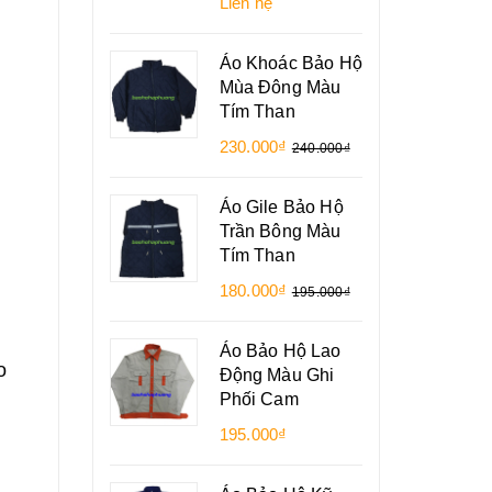
Liên hệ
Áo Khoác Bảo Hộ
Mùa Đông Màu
Tím Than
230.000₫
240.000₫
Áo Gile Bảo Hộ
Trần Bông Màu
Tím Than
180.000₫
195.000₫
Áo Bảo Hộ Lao
o
Động Màu Ghi
Phối Cam
195.000₫