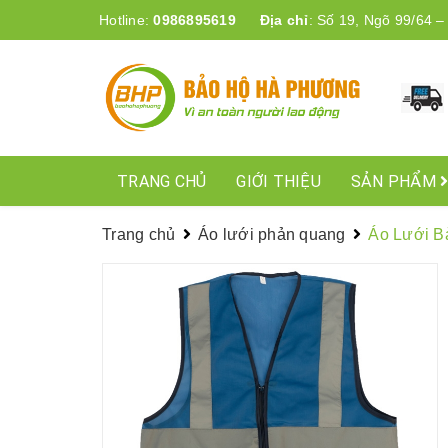
Hotline:
0986895619
Địa chỉ
:
Số 19, Ngõ 99/64 –
TRANG CHỦ
GIỚI THIỆU
SẢN PHẨM
Trang chủ
Áo lưới phản quang
Áo Lưới B