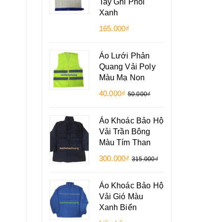
Tay Ghi Phối
Xanh
165.000₫
Áo Lưới Phản
Quang Vải Poly
Màu Mạ Non
40.000₫
50.000₫
Áo Khoác Bảo Hộ
Vải Trần Bông
Màu Tím Than
300.000₫
315.000₫
Áo Khoác Bảo Hộ
Vải Gió Màu
Xanh Biển