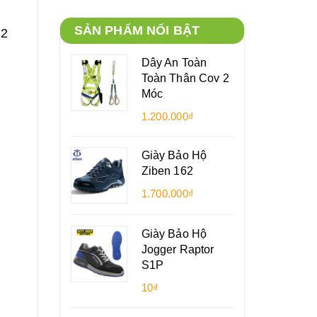
SẢN PHẨM NỔI BẬT
 2
Dây An Toàn
Toàn Thân Cov 2
Móc
1.200.000₫
Giày Bảo Hộ
Ziben 162
1.700.000₫
Giày Bảo Hộ
Jogger Raptor
S1P
10₫