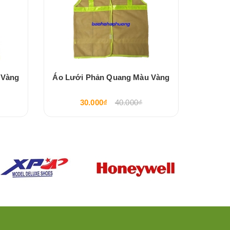
 Vàng
Áo Lưới Phản Quang Màu Vàng
Áo Lư
30.000₫
40.000₫