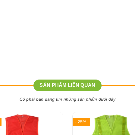
SẢN PHẨM LIÊN QUAN
Có phải bạn đang tìm những sản phẩm dưới đây
- 25%