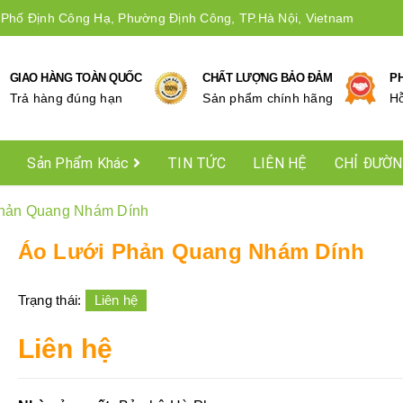
 Phố Định Công Hạ, Phường Định Công, TP.Hà Nội, Vietnam
GIAO HÀNG TOÀN QUỐC
CHẤT LƯỢNG BẢO ĐẢM
P
Trả hàng đúng hạn
Sản phẩm chính hãng
Hô
Sản Phẩm Khác
TIN TỨC
LIÊN HỆ
CHỈ ĐƯỜ
hản Quang Nhám Dính
Áo Lưới Phản Quang Nhám Dính
Trạng thái:
Liên hệ
Liên hệ