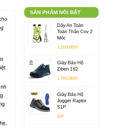
SẢN PHẨM NỔI BẬT
cho
Dây An Toàn
ng
Toàn Thân Cov 2
Móc
1.200.000₫
ời
Giày Bảo Hộ
iệt
Ziben 162
1.700.000₫
ành
Giày Bảo Hộ
ng
Jogger Raptor
ng
S1P
10₫
hẹ,