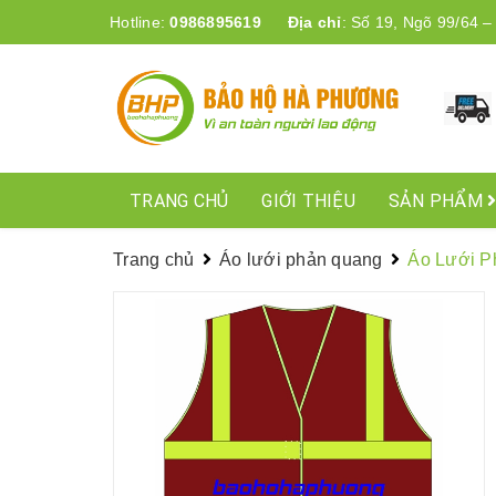
Hotline:
0986895619
Địa chỉ
:
Số 19, Ngõ 99/64 –
TRANG CHỦ
GIỚI THIỆU
SẢN PHẨM
Trang chủ
Áo lưới phản quang
Áo Lưới P