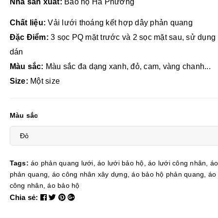
Nhà sản xuất:
Bảo hộ Hà Phương
Chất liệu:
Vải lưới thoáng kết hợp dây phản quang
Đặc Điểm:
3 sọc PQ mặt trước và 2 sọc mặt sau, sử dụng
dán
Màu sắc:
Màu sắc đa dạng xanh, đỏ, cam, vàng chanh...
Size:
Một size
Màu sắc
Tags:
áo phản quang lưới
,
áo lưới bảo hộ
,
áo lưới công nhân
,
áo
phản quang
,
áo công nhân xây dựng
,
áo bảo hộ phản quang
,
áo
công nhân
,
áo bảo hộ
Chia sẻ: