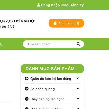
Đăng nhập
hoặc
Đăng ký
HỤC VỤ CHUYÊN NGHIỆP
Giỏ hàng
(
0
)
̃ trợ 24/7
NG
DANH MỤC SẢN PHẨM
Quần áo bảo hộ lao động
Áo phản quang
Giày bảo hộ lao động