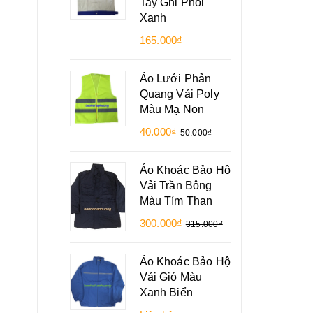
Tay Ghi Phối
Xanh
165.000₫
Áo Lưới Phản
Quang Vải Poly
Màu Mạ Non
40.000₫
50.000₫
Áo Khoác Bảo Hộ
Vải Trần Bông
Màu Tím Than
300.000₫
315.000₫
Áo Khoác Bảo Hộ
Vải Gió Màu
Xanh Biển