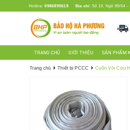
Hotline:
0986895619
Địa chỉ
:
Số 19, Ngõ 99/64 –
TRANG CHỦ
GIỚI THIỆU
SẢN PHẨM
Trang chủ
Thiết bị PCCC
Cuộn Vòi Cứu 