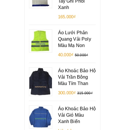
Tay Ghi Phối
Xanh
165.000₫
Áo Lưới Phản
Quang Vải Poly
Màu Mạ Non
40.000₫
50.000₫
Áo Khoác Bảo Hộ
Vải Trần Bông
Màu Tím Than
300.000₫
315.000₫
Áo Khoác Bảo Hộ
Vải Gió Màu
Xanh Biển