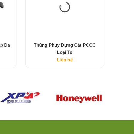
p Da
Thùng Phuy Đựng Cát PCCC
Thùn
Loại To
Liên hệ