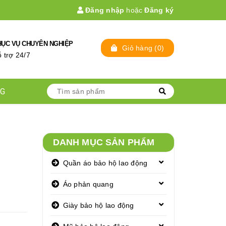
Đăng nhập
hoặc
Đăng ký
HỤC VỤ CHUYÊN NGHIỆP
Giỏ hàng
(
0
)
̃ trợ 24/7
NG
DANH MỤC SẢN PHẨM
Quần áo bảo hộ lao động
Áo phản quang
Giày bảo hộ lao động