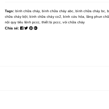
Tags:
bình chữa cháy
,
bình chữa cháy abc
,
bình chữa cháy bc
,
b
chữa cháy bột
,
bình chữa cháy co2
,
bình cứu hỏa
,
lăng phun ch
nội quy tiêu lệnh pccc
,
thiết bị pccc
,
vòi chữa cháy
Chia sẻ: