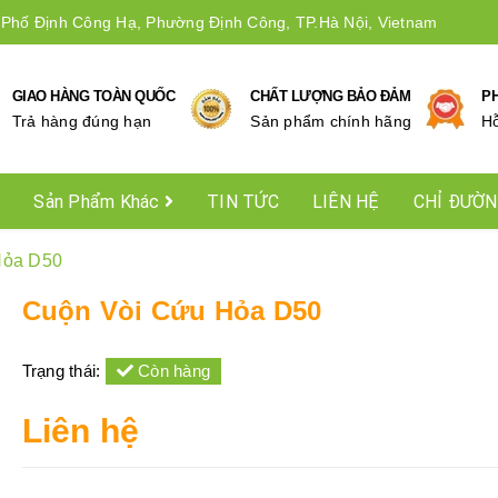
 Phố Định Công Hạ, Phường Định Công, TP.Hà Nội, Vietnam
GIAO HÀNG TOÀN QUỐC
CHẤT LƯỢNG BẢO ĐẢM
P
Trả hàng đúng hạn
Sản phẩm chính hãng
Hô
Sản Phẩm Khác
TIN TỨC
LIÊN HỆ
CHỈ ĐƯỜ
Hỏa D50
Cuộn Vòi Cứu Hỏa D50
Trạng thái:
Còn hàng
Liên hệ