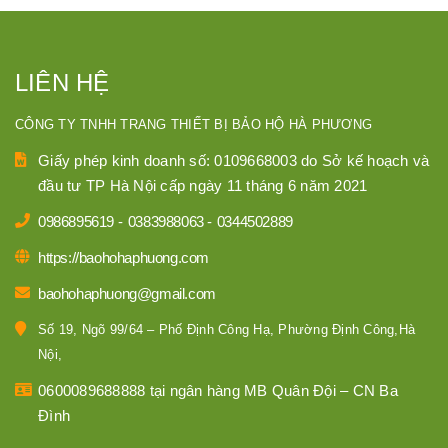
LIÊN HỆ
CÔNG TY TNHH TRANG THIẾT BỊ BẢO HỘ HÀ PHƯƠNG
Giấy phép kinh doanh số: 0109668003 do Sở kế hoạch và
đầu tư TP Hà Nội cấp ngày 11 tháng 6 năm 2021
0986895619
-
0383988063
-
0344502889
https://baohohaphuong.com
baohohaphuong@gmail.com
Số 19, Ngõ 99/64 – Phố Định Công Hạ, Phường Định Công,Hà
Nội,
0600089688888 tại ngân hàng MB Quân Đội – CN Ba
Đình