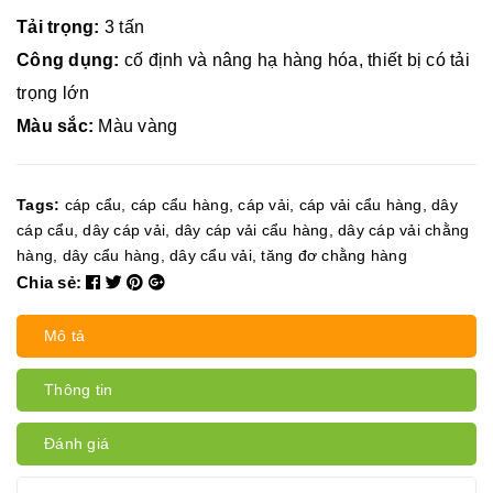
Tải trọng:
3 tấn
Công dụng:
cố định và nâng hạ hàng hóa, thiết bị có tải
trọng lớn
Màu sắc:
Màu vàng
Tags:
cáp cẩu
,
cáp cẩu hàng
,
cáp vải
,
cáp vải cẩu hàng
,
dây
cáp cẩu
,
dây cáp vải
,
dây cáp vải cẩu hàng
,
dây cáp vải chằng
hàng
,
dây cẩu hàng
,
dây cẩu vải
,
tăng đơ chằng hàng
Chia sẻ:
Mô tả
Thông tin
Đánh giá