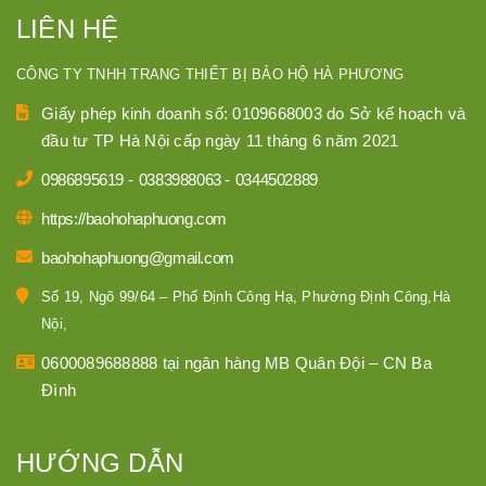
LIÊN HỆ
CÔNG TY TNHH TRANG THIẾT BỊ BẢO HỘ HÀ PHƯƠNG
Giấy phép kinh doanh số: 0109668003 do Sở kế hoạch và
đầu tư TP Hà Nội cấp ngày 11 tháng 6 năm 2021
0986895619
-
0383988063
-
0344502889
https://baohohaphuong.com
baohohaphuong@gmail.com
Số 19, Ngõ 99/64 – Phố Định Công Hạ, Phường Định Công,Hà
Nội,
0600089688888 tại ngân hàng MB Quân Đội – CN Ba
Đình
HƯỚNG DẪN