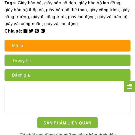
Tags:
Giày bảo hộ
,
giày bảo hộ đẹp
,
giày bảo hộ lao động
,
giày bảo hộ thấp cổ
,
giày bảo hộ thể thao
,
giày công trình
,
giày
công trường
,
giày đi công trình
,
giày lao động
,
giày vải bảo hộ
,
giày vải công nhân
,
giày vải lao động
Chia sẻ:
Mô tả
Thông tin
Đánh giá
SẢN PHẨM LIÊN QUAN
Có phải bạn đang tìm những sản phẩm dưới đây