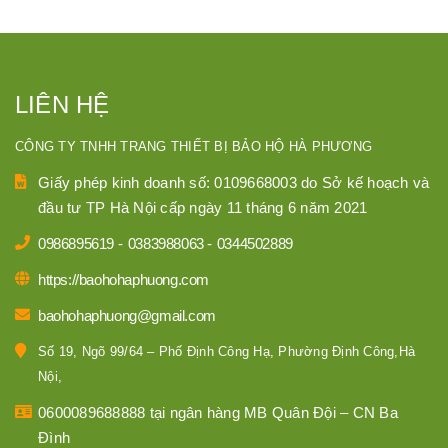
LIÊN HỆ
CÔNG TY TNHH TRANG THIẾT BỊ BẢO HỘ HÀ PHƯƠNG
Giấy phép kinh doanh số: 0109668003 do Sở kế hoạch và
đầu tư TP Hà Nội cấp ngày 11 tháng 6 năm 2021
0986895619
-
0383988063
-
0344502889
https://baohohaphuong.com
baohohaphuong@gmail.com
Số 19, Ngõ 99/64 – Phố Định Công Hạ, Phường Định Công,Hà
Nội,
0600089688888 tại ngân hàng MB Quân Đội – CN Ba
Đình