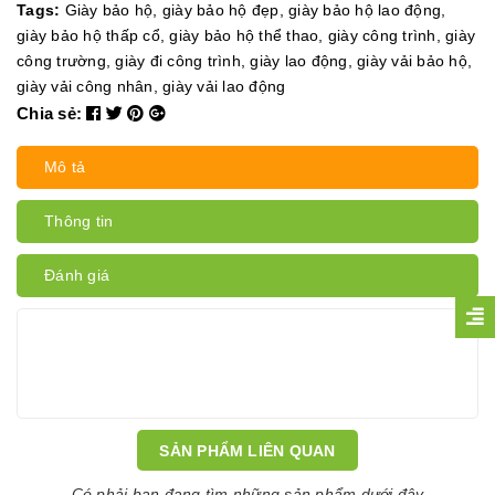
Tags:
Giày bảo hộ
,
giày bảo hộ đẹp
,
giày bảo hộ lao động
,
giày bảo hộ thấp cổ
,
giày bảo hộ thể thao
,
giày công trình
,
giày
công trường
,
giày đi công trình
,
giày lao động
,
giày vải bảo hộ
,
giày vải công nhân
,
giày vải lao động
Chia sẻ:
Mô tả
Thông tin
Đánh giá
SẢN PHẨM LIÊN QUAN
Có phải bạn đang tìm những sản phẩm dưới đây