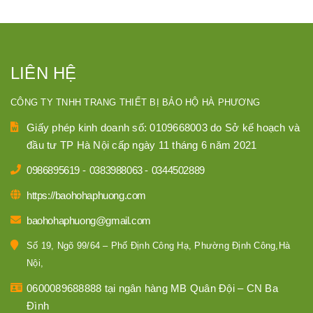
LIÊN HỆ
CÔNG TY TNHH TRANG THIẾT BỊ BẢO HỘ HÀ PHƯƠNG
Giấy phép kinh doanh số: 0109668003 do Sở kế hoạch và
đầu tư TP Hà Nội cấp ngày 11 tháng 6 năm 2021
0986895619
-
0383988063
-
0344502889
https://baohohaphuong.com
baohohaphuong@gmail.com
Số 19, Ngõ 99/64 – Phố Định Công Hạ, Phường Định Công,Hà
Nội,
0600089688888 tại ngân hàng MB Quân Đội – CN Ba
Đình