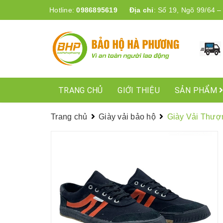
Hotline:
0986895619
Địa chỉ
:
Số 19, Ngõ 99/64 –
TRANG CHỦ
GIỚI THIỆU
SẢN PHẨM
Trang chủ
Giày vải bảo hộ
Giày Vải Thượ