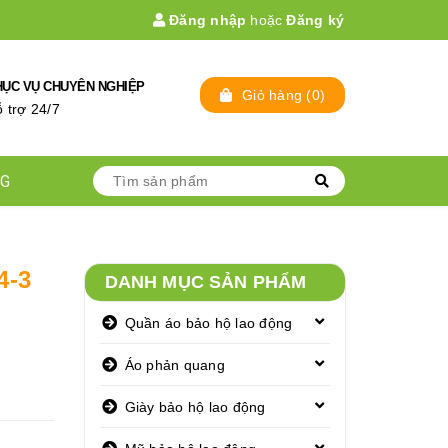
Đăng nhập
hoặc
Đăng ký
HỤC VỤ CHUYÊN NGHIỆP
Giỏ hàng
(
0
)
̃ trợ 24/7
NG
4-3
DANH MỤC SẢN PHẨM
Quần áo bảo hộ lao động
Áo phản quang
Giày bảo hộ lao động