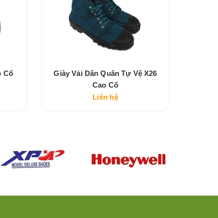
p Cổ
Giày Vải Dân Quân Tự Vệ X26
Giày 
Cao Cổ
Liên hệ