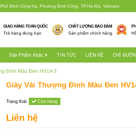
 Phố Định Công Hạ, Phường Định Công, TP.Hà Nội, Vietnam
GIAO HÀNG TOÀN QUỐC
CHẤT LƯỢNG BẢO ĐẢM
P
Trả hàng đúng hạn
Sản phẩm chính hãng
Hô
Sản Phẩm Khác
TIN TỨC
LIÊN HỆ
CHỈ ĐƯỜ
ng Đình Màu Đen HV14-3
Giày Vải Thượng Đình Màu Đen HV1
Trạng thái:
Còn hàng
Liên hệ