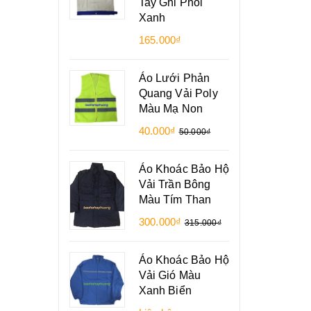
Tay Ghi Phối
Xanh
165.000₫
Áo Lưới Phản
Quang Vải Poly
Màu Mạ Non
40.000₫
50.000₫
Áo Khoác Bảo Hộ
Vải Trần Bông
Màu Tím Than
300.000₫
315.000₫
Áo Khoác Bảo Hộ
Vải Gió Màu
Xanh Biển