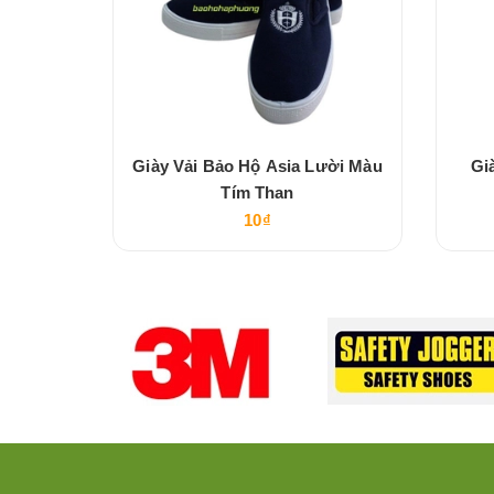
 Màu Tím
Giày Vải Bảo Hộ Asia Lười Màu
Gi
Tím Than
10₫