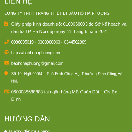
LIÊN HỆ
CÔNG TY TNHH TRANG THIẾT BỊ BẢO HỘ HÀ PHƯƠNG
Giấy phép kinh doanh số: 0109668003 do Sở kế hoạch và
đầu tư TP Hà Nội cấp ngày 11 tháng 6 năm 2021
0986895619
-
0383988063
-
0344502889
https://baohohaphuong.com
baohohaphuong@gmail.com
Số 19, Ngõ 99/64 – Phố Định Công Hạ, Phường Định Công,Hà
Nội,
0600089688888 tại ngân hàng MB Quân Đội – CN Ba
Đình
HƯỚNG DẪN
Hướng dẫn mua hàng