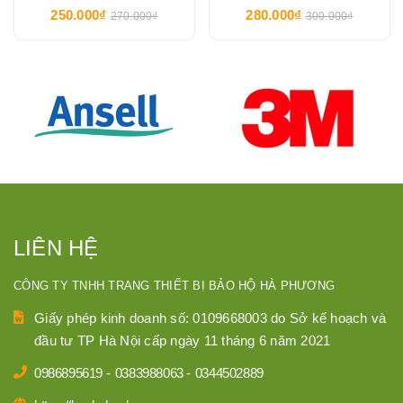
250.000₫
280.000₫
270.000₫
300.000₫
LIÊN HỆ
CÔNG TY TNHH TRANG THIẾT BỊ BẢO HỘ HÀ PHƯƠNG
Giấy phép kinh doanh số: 0109668003 do Sở kế hoạch và
đầu tư TP Hà Nội cấp ngày 11 tháng 6 năm 2021
0986895619
-
0383988063
-
0344502889