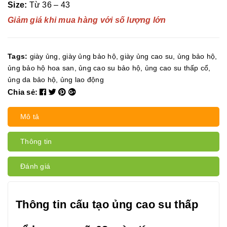
Size:
Từ 36 – 43
Giảm giá khi mua hàng với số lượng lớn
Tags:
giày ủng
,
giày ủng bảo hộ
,
giày ủng cao su
,
ủng bảo hộ
,
ủng bảo hộ hoa san
,
ủng cao su bảo hộ
,
ủng cao su thấp cổ
,
ủng da bảo hộ
,
ủng lao động
Chia sẻ:
Mô tả
Thông tin
Đánh giá
Thông tin cấu tạo ủng cao su thấp