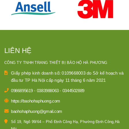
LIÊN HỆ
CÔNG TY TNHH TRANG THIẾT BỊ BẢO HỘ HÀ PHƯƠNG
Giấy phép kinh doanh số: 0109668003 do Sở kế hoạch và
đầu tư TP Hà Nội cấp ngày 11 tháng 6 năm 2021
0986895619
-
0383988063
-
0344502889
https://baohohaphuong.com
baohohaphuong@gmail.com
Số 19, Ngõ 99/64 – Phố Định Công Hạ, Phường Định Công,Hà
Nội,