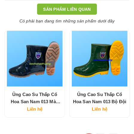
SẢN PHẨM LIÊN QUAN
Có phải bạn đang tìm những sản phẩm dưới đây
Ủng Cao Su Thấp Cổ
Ủng Cao Su Thấp Cổ
Hoa San Nam 013 Màu
Hoa San Nam 013 Bộ Đội
Đen
Liên hệ
Liên hệ