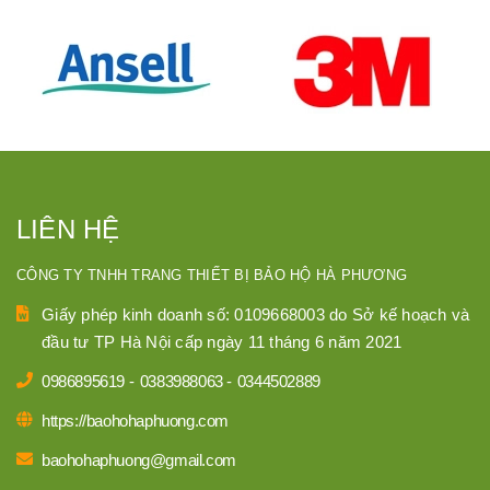
LIÊN HỆ
CÔNG TY TNHH TRANG THIẾT BỊ BẢO HỘ HÀ PHƯƠNG
Giấy phép kinh doanh số: 0109668003 do Sở kế hoạch và
đầu tư TP Hà Nội cấp ngày 11 tháng 6 năm 2021
0986895619
-
0383988063
-
0344502889
https://baohohaphuong.com
baohohaphuong@gmail.com