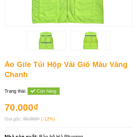
Áo Gile Túi Hộp Vải Gió Màu Vàng
Chanh
Trạng thái:
Còn hàng
70.000₫
Giá gốc:
80.000₫
(-12%)
Nhà sản xuất:
Bảo hộ Hà Phương