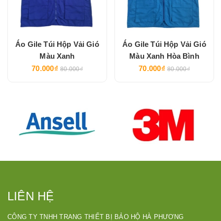
Áo Gile Túi Hộp Vải Gió
Áo Gile Túi Hộp Vải Gió
Màu Xanh
Màu Xanh Hòa Bình
70.000₫
70.000₫
80.000₫
80.000₫
LIÊN HỆ
CÔNG TY TNHH TRANG THIẾT BỊ BẢO HỘ HÀ PHƯƠNG