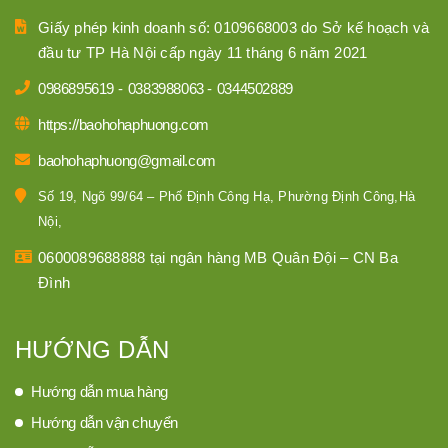
Giấy phép kinh doanh số: 0109668003 do Sở kế hoạch và
đầu tư TP Hà Nội cấp ngày 11 tháng 6 năm 2021
0986895619
-
0383988063
-
0344502889
https://baohohaphuong.com
baohohaphuong@gmail.com
Số 19, Ngõ 99/64 – Phố Định Công Hạ, Phường Định Công,Hà
Nội,
0600089688888 tại ngân hàng MB Quân Đội – CN Ba
Đình
HƯỚNG DẪN
Hướng dẫn mua hàng
Hướng dẫn vận chuyển