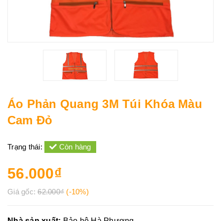
Áo Phản Quang 3M Túi Khóa Màu
Cam Đỏ
Trạng thái:
Còn hàng
56.000₫
Giá gốc:
62.000₫
(-10%)
Nhà sản xuất:
Bảo hộ Hà Phương