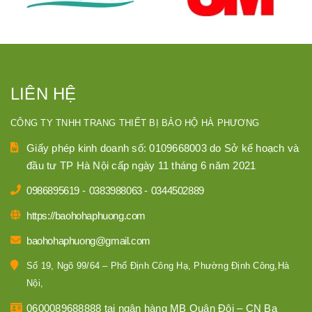
LIÊN HỆ
CÔNG TY TNHH TRANG THIẾT BỊ BẢO HỘ HÀ PHƯƠNG
Giấy phép kinh doanh số: 0109668003 do Sở kế hoạch và
đầu tư TP Hà Nội cấp ngày 11 tháng 6 năm 2021
0986895619
-
0383988063
-
0344502889
https://baohohaphuong.com
baohohaphuong@gmail.com
Số 19, Ngõ 99/64 – Phố Định Công Hạ, Phường Định Công,Hà
Nội,
0600089688888 tại ngân hàng MB Quân Đội – CN Ba