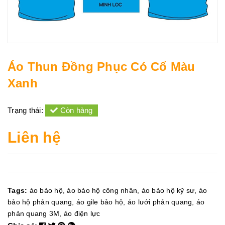
Áo Thun Đồng Phục Có Cổ Màu
Xanh
Trạng thái:
Còn hàng
Liên hệ
Tags:
áo bảo hộ
,
áo bảo hộ công nhân
,
áo bảo hộ kỹ sư
,
áo
bảo hộ phản quang
,
áo gile bảo hộ
,
áo lưới phản quang
,
áo
phản quang 3M
,
áo điện lực