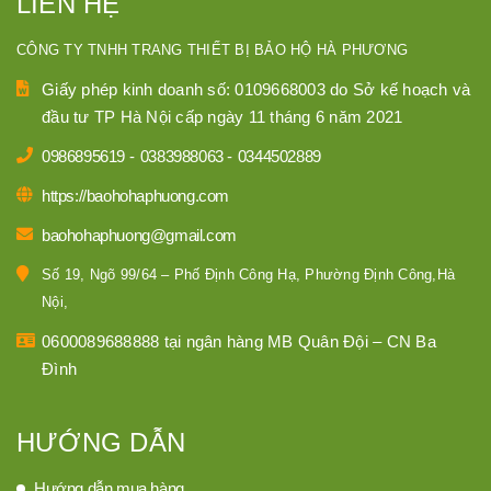
LIÊN HỆ
CÔNG TY TNHH TRANG THIẾT BỊ BẢO HỘ HÀ PHƯƠNG
Giấy phép kinh doanh số: 0109668003 do Sở kế hoạch và
đầu tư TP Hà Nội cấp ngày 11 tháng 6 năm 2021
0986895619
-
0383988063
-
0344502889
https://baohohaphuong.com
baohohaphuong@gmail.com
Số 19, Ngõ 99/64 – Phố Định Công Hạ, Phường Định Công,Hà
Nội,
0600089688888 tại ngân hàng MB Quân Đội – CN Ba
Đình
HƯỚNG DẪN
Hướng dẫn mua hàng