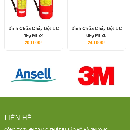
Bình Chữa Cháy Bột BC
Bình Chữa Cháy Bột BC
4kg MFZ4
8kg MFZ8
200.000₫
240.000₫
LIÊN HỆ
CÔNG TY TNHH TRANG THIẾT BỊ BẢO HỘ HÀ PHƯƠNG