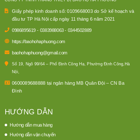
Giấy phép kinh doanh số: 0109668003 do Sở kế hoạch và
đầu tư TP Hà Nội cấp ngày 11 tháng 6 năm 2021
0986895619
-
0383988063
-
0344502889
https://baohohaphuong.com
baohohaphuong@gmail.com
Số 19, Ngõ 99/64 – Phố Định Công Hạ, Phường Định Công,Hà
Nội,
0600089688888 tại ngân hàng MB Quân Đội – CN Ba
Đình
HƯỚNG DẪN
Hướng dẫn mua hàng
Hướng dẫn vận chuyển