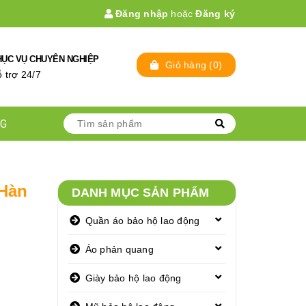
Đăng nhập
hoặc
Đăng ký
HỤC VỤ CHUYÊN NGHIỆP
Giỏ hàng
(
0
)
̃ trợ 24/7
NG
 Hàn
DANH MỤC SẢN PHẨM
Quần áo bảo hộ lao động
Áo phản quang
Giày bảo hộ lao động