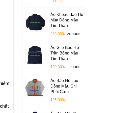
Liên hệ
Áo Khoác Bảo Hộ
Mùa Đông Màu
Tím Than
230.000₫
240.000₫
Áo Gile Bảo Hộ
Trần Bông Màu
Tím Than
180.000₫
195.000₫
Áo Bảo Hộ Lao
ghiêm
Động Màu Ghi
Phối Cam
195.000₫
 chất