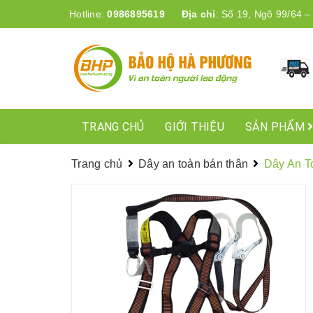
Hotline:
0986895619
Địa chỉ
:
Số 19, Ngõ 99/64 –
TRANG CHỦ
GIỚI THIỆU
SẢN PHẨM
Trang chủ
Dây an toàn bán thân
Dây An T