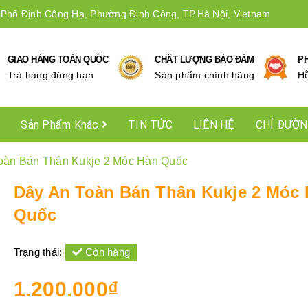
 Phố Định Công Hạ, Phường Định Công, TP.Hà Nội, Vietnam
GIAO HÀNG TOÀN QUỐC
CHẤT LƯỢNG BẢO ĐẢM
P
Trả hàng đúng hạn
Sản phẩm chính hãng
Hô
Sản Phẩm Khác
TIN TỨC
LIÊN HỆ
CHỈ ĐƯỜ
oàn Bán Thân Kukje 2 Móc Hàn Quốc
Dây An Toàn Bán Thân Kukje 2 Móc
Quốc
Trạng thái:
Còn hàng
1.200.000₫