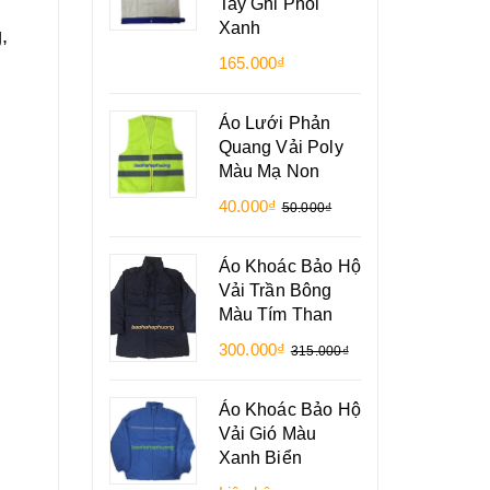
Tay Ghi Phối
Xanh
,
165.000₫
Áo Lưới Phản
Quang Vải Poly
Màu Mạ Non
40.000₫
50.000₫
Áo Khoác Bảo Hộ
Vải Trần Bông
Màu Tím Than
300.000₫
315.000₫
Áo Khoác Bảo Hộ
Vải Gió Màu
Xanh Biển