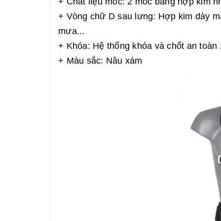
+ Chất liệu móc: 2 móc bằng hợp kim nh
+ Vòng chữ D sau lưng: Hợp kim dày mạ 
mưa...
+ Khóa: Hệ thống khóa và chốt an toàn 
+ Màu sắc: Nâu xám