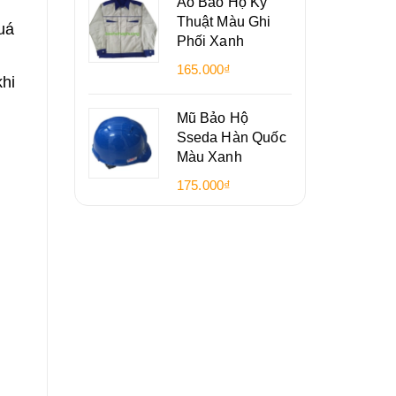
Áo Bảo Hộ Kỹ
Thuật Màu Ghi
uá
Phối Xanh
165.000₫
khi
Mũ Bảo Hộ
Sseda Hàn Quốc
Màu Xanh
175.000₫