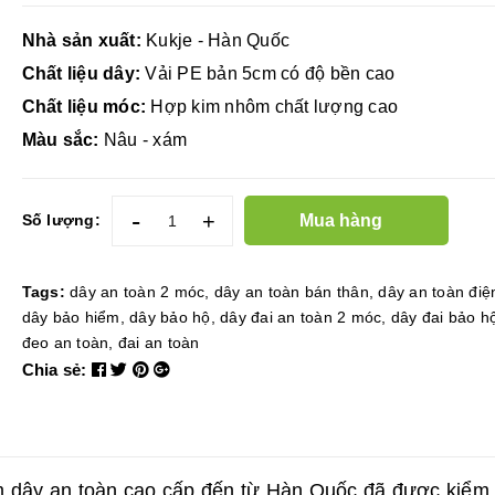
Nhà sản xuất:
Kukje - Hàn Quốc
Chất liệu dây:
Vải PE bản 5cm có độ bền cao
Chất liệu móc:
Hợp kim nhôm chất lượng cao
Màu sắc:
Nâu - xám
-
+
Mua hàng
Số lượng:
Tags:
dây an toàn 2 móc
,
dây an toàn bán thân
,
dây an toàn điệ
dây bảo hiểm
,
dây bảo hộ
,
dây đai an toàn 2 móc
,
dây đai bảo h
đeo an toàn
,
đai an toàn
Chia sẻ:
m dây an toàn cao cấp đến từ Hàn Quốc đã được kiểm 