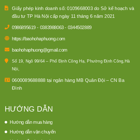
Giấy phép kinh doanh số: 0109668003 do Sở kế hoạch và
đầu tư TP Hà Nội cấp ngày 11 tháng 6 năm 2021
0986895619
-
0383988063
-
0344502889
https://baohohaphuong.com
baohohaphuong@gmail.com
Số 19, Ngõ 99/64 – Phố Định Công Hạ, Phường Định Công,Hà
Nội,
0600089688888 tại ngân hàng MB Quân Đội – CN Ba
Đình
HƯỚNG DẪN
Hướng dẫn mua hàng
Hướng dẫn vận chuyển