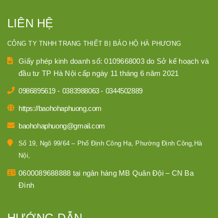
LIÊN HỆ
CÔNG TY TNHH TRANG THIẾT BỊ BẢO HỘ HÀ PHƯƠNG
Giấy phép kinh doanh số: 0109668003 do Sở kế hoạch và
đầu tư TP Hà Nội cấp ngày 11 tháng 6 năm 2021
0986895619
-
0383988063
-
0344502889
https://baohohaphuong.com
baohohaphuong@gmail.com
Số 19, Ngõ 99/64 – Phố Định Công Hạ, Phường Định Công,Hà
Nội,
0600089688888 tại ngân hàng MB Quân Đội – CN Ba
Đình
HƯỚNG DẪN