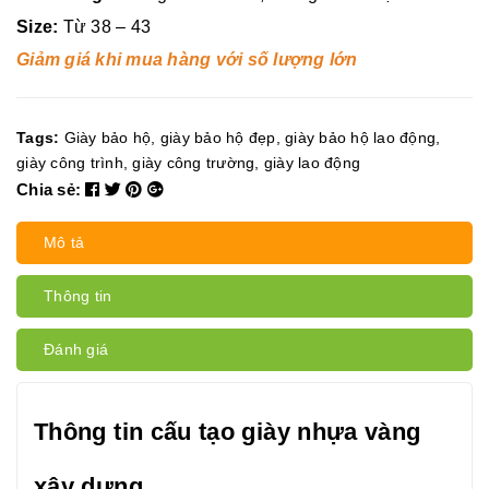
Size:
Từ 38 – 43
Giảm giá khi mua hàng với số lượng lớn
Tags:
Giày bảo hộ
,
giày bảo hộ đẹp
,
giày bảo hộ lao động
,
giày công trình
,
giày công trường
,
giày lao động
Chia sẻ:
Mô tả
Thông tin
Đánh giá
Thông tin cấu tạo giày nhựa vàng
xây dựng