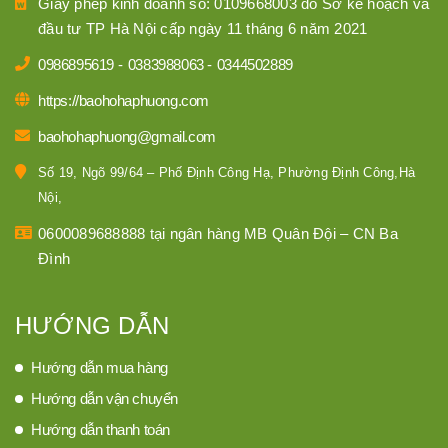
Giấy phép kinh doanh số: 0109668003 do Sở kế hoạch và
đầu tư TP Hà Nội cấp ngày 11 tháng 6 năm 2021
0986895619
-
0383988063
-
0344502889
https://baohohaphuong.com
baohohaphuong@gmail.com
Số 19, Ngõ 99/64 – Phố Định Công Hạ, Phường Định Công,Hà
Nội,
0600089688888 tại ngân hàng MB Quân Đội – CN Ba
Đình
HƯỚNG DẪN
Hướng dẫn mua hàng
Hướng dẫn vận chuyển
Hướng dẫn thanh toán