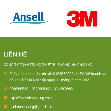
LIÊN HỆ
CÔNG TY TNHH TRANG THIẾT BỊ BẢO HỘ HÀ PHƯƠNG
Giấy phép kinh doanh số: 0109668003 do Sở kế hoạch và
đầu tư TP Hà Nội cấp ngày 11 tháng 6 năm 2021
0986895619
-
0383988063
-
0344502889
https://baohohaphuong.com
baohohaphuong@gmail.com