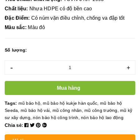
Chất liệu:
Nhựa HDPE có độ bền cao
Đặc Điểm:
Có núm vặn điều chỉnh, chống va đập tốt
Màu sắc:
Màu đỏ
Số lượng:
-
+
Mua hàng
Tags:
mũ bảo hộ
,
mũ bảo hộ kukje hàn quốc
,
mũ bảo hộ
Seeda
,
mũ bảo hộ vải
,
mũ công nhân
,
mũ công trường
,
mũ kỹ
sư xây dựng
,
nón bảo hộ công trình
,
nón bảo hộ lao động
Chia sẻ: