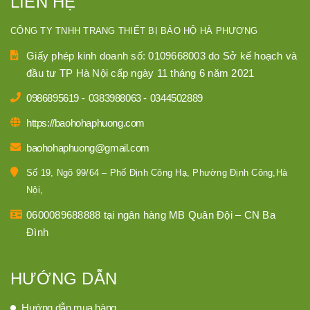
LIÊN HỆ
CÔNG TY TNHH TRANG THIẾT BỊ BẢO HỘ HÀ PHƯƠNG
Giấy phép kinh doanh số: 0109668003 do Sở kế hoạch và
đầu tư TP Hà Nội cấp ngày 11 tháng 6 năm 2021
0986895619
-
0383988063
-
0344502889
https://baohohaphuong.com
baohohaphuong@gmail.com
Số 19, Ngõ 99/64 – Phố Định Công Hạ, Phường Định Công,Hà
Nội,
0600089688888 tại ngân hàng MB Quân Đội – CN Ba
Đình
HƯỚNG DẪN
Hướng dẫn mua hàng