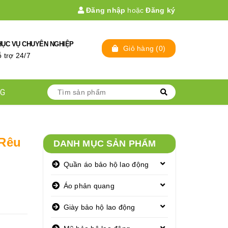
Đăng nhập
hoặc
Đăng ký
HỤC VỤ CHUYÊN NGHIỆP
Giỏ hàng
(
0
)
̃ trợ 24/7
NG
 Rêu
DANH MỤC SẢN PHẨM
Quần áo bảo hộ lao động
Áo phản quang
Giày bảo hộ lao động