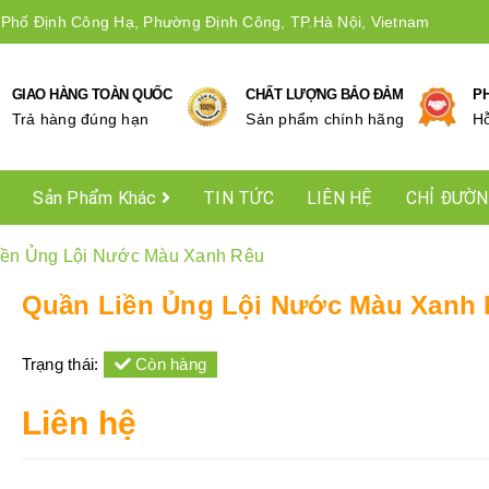
 Phố Định Công Hạ, Phường Định Công, TP.Hà Nội, Vietnam
GIAO HÀNG TOÀN QUỐC
CHẤT LƯỢNG BẢO ĐẢM
P
Trả hàng đúng hạn
Sản phẩm chính hãng
Hô
Sản Phẩm Khác
TIN TỨC
LIÊN HỆ
CHỈ ĐƯỜ
iền Ủng Lội Nước Màu Xanh Rêu
Quần Liền Ủng Lội Nước Màu Xanh
Trạng thái:
Còn hàng
Liên hệ