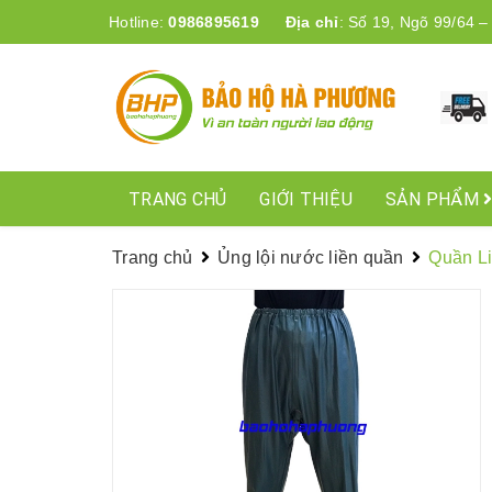
Hotline:
0986895619
Địa chỉ
:
Số 19, Ngõ 99/64 –
TRANG CHỦ
GIỚI THIỆU
SẢN PHẨM
Trang chủ
Ủng lội nước liền quần
Quần L