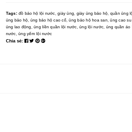
Tags:
đồ bảo hộ lội nước
,
giày ủng
,
giày ủng bảo hộ
,
quần ủng l
ủng bảo hộ
,
ủng bảo hộ cao cổ
,
ủng bảo hộ hoa san
,
ủng cao su
ủng lao động
,
ủng liền quần lội nước
,
ủng lội nước
,
ủng quần áo l
nước
,
ủng yếm lội nước
Chia sẻ: