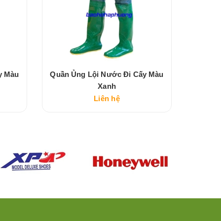
y Màu
Quần Ủng Lội Nước Đi Cấy Màu
Quần Ủ
Xanh
Liên hệ