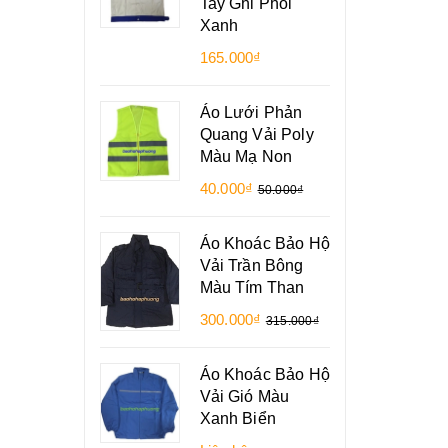
Tay Ghi Phối
Xanh
165.000₫
Áo Lưới Phản
Quang Vải Poly
Màu Mạ Non
40.000₫
50.000₫
Áo Khoác Bảo Hộ
Vải Trần Bông
Màu Tím Than
300.000₫
315.000₫
Áo Khoác Bảo Hộ
Vải Gió Màu
Xanh Biển