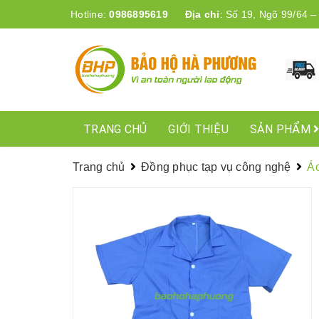
Hotline:
0986895619
Địa chỉ
:
Số 19, Ngõ 99/64 –
TRANG CHỦ
GIỚI THIỆU
SẢN PHẨM
Trang chủ
Đồng phục tạp vụ công nghệ
Á