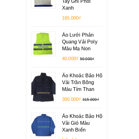
Tay Ghi Phối
Xanh
165.000₫
Áo Lưới Phản
Quang Vải Poly
Màu Mạ Non
40.000₫
50.000₫
Áo Khoác Bảo Hộ
Vải Trần Bông
Màu Tím Than
300.000₫
315.000₫
Áo Khoác Bảo Hộ
Vải Gió Màu
Xanh Biển