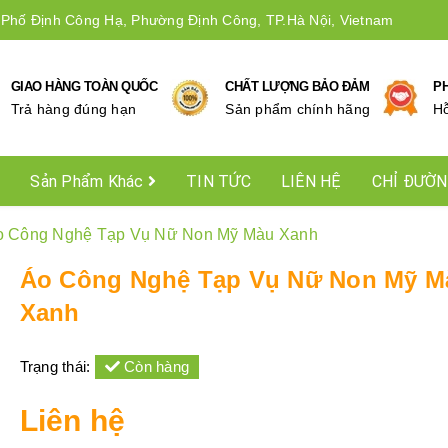
 Phố Định Công Hạ, Phường Định Công, TP.Hà Nội, Vietnam
GIAO HÀNG TOÀN QUỐC
CHẤT LƯỢNG BẢO ĐẢM
P
Trả hàng đúng hạn
Sản phẩm chính hãng
Hô
Sản Phẩm Khác
TIN TỨC
LIÊN HỆ
CHỈ ĐƯỜ
o Công Nghệ Tạp Vụ Nữ Non Mỹ Màu Xanh
Áo Công Nghệ Tạp Vụ Nữ Non Mỹ M
Xanh
Trạng thái:
Còn hàng
Liên hệ