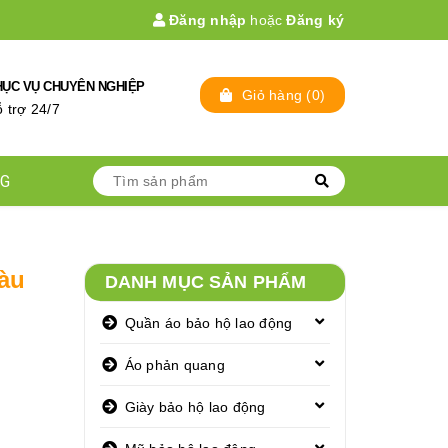
Đăng nhập
hoặc
Đăng ký
HỤC VỤ CHUYÊN NGHIỆP
Giỏ hàng
(
0
)
̃ trợ 24/7
NG
àu
DANH MỤC SẢN PHẨM
Quần áo bảo hộ lao động
Áo phản quang
Giày bảo hộ lao động