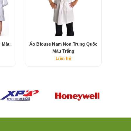
y Màu
Áo Blouse Nam Non Trung Quốc
Quần Á
Màu Trắng
Liên hệ