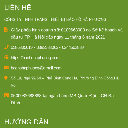
LIÊN HỆ
CÔNG TY TNHH TRANG THIẾT BỊ BẢO HỘ HÀ PHƯƠNG
Giấy phép kinh doanh số: 0109668003 do Sở kế hoạch và
đầu tư TP Hà Nội cấp ngày 11 tháng 6 năm 2021
0986895619
-
0383988063
-
0344502889
https://baohohaphuong.com
baohohaphuong@gmail.com
Số 19, Ngõ 99/64 – Phố Định Công Hạ, Phường Định Công,Hà
Nội,
0600089688888 tại ngân hàng MB Quân Đội – CN Ba
Đình
HƯỚNG DẪN