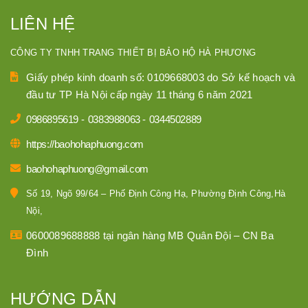
LIÊN HỆ
CÔNG TY TNHH TRANG THIẾT BỊ BẢO HỘ HÀ PHƯƠNG
Giấy phép kinh doanh số: 0109668003 do Sở kế hoạch và
đầu tư TP Hà Nội cấp ngày 11 tháng 6 năm 2021
0986895619
-
0383988063
-
0344502889
https://baohohaphuong.com
baohohaphuong@gmail.com
Số 19, Ngõ 99/64 – Phố Định Công Hạ, Phường Định Công,Hà
Nội,
0600089688888 tại ngân hàng MB Quân Đội – CN Ba
Đình
HƯỚNG DẪN