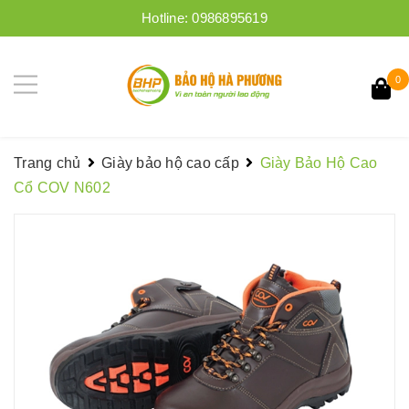
Hotline:
0986895619
0
Trang chủ
Giày bảo hộ cao cấp
Giày Bảo Hộ Cao
Cổ COV N602