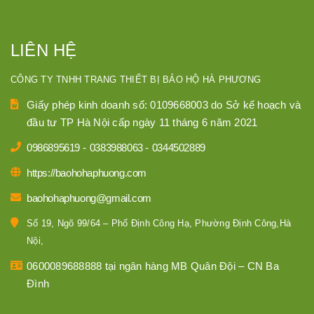
LIÊN HỆ
CÔNG TY TNHH TRANG THIẾT BỊ BẢO HỘ HÀ PHƯƠNG
Giấy phép kinh doanh số: 0109668003 do Sở kế hoạch và
đầu tư TP Hà Nội cấp ngày 11 tháng 6 năm 2021
0986895619
-
0383988063
-
0344502889
https://baohohaphuong.com
baohohaphuong@gmail.com
Số 19, Ngõ 99/64 – Phố Định Công Hạ, Phường Định Công,Hà
Nội,
0600089688888 tại ngân hàng MB Quân Đội – CN Ba
Đình