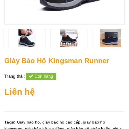
Giày Bảo Hộ Kingsman Runner
Trạng thái:
Còn hàng
Liên hệ
Tags:
Giày bảo hộ
,
giày bảo hộ cao cấp
,
giày bảo hộ
kingsman
,
giày bảo hộ lao động
,
giày bảo hộ nhập khẩu
,
giày