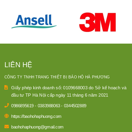
LIÊN HỆ
CÔNG TY TNHH TRANG THIẾT BỊ BẢO HỘ HÀ PHƯƠNG
Giấy phép kinh doanh số: 0109668003 do Sở kế hoạch và
đầu tư TP Hà Nội cấp ngày 11 tháng 6 năm 2021
0986895619
-
0383988063
-
0344502889
https://baohohaphuong.com
baohohaphuong@gmail.com