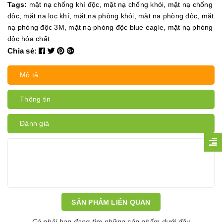
Tags:
mặt nạ chống khí độc
,
mặt nạ chống khói
,
mặt nạ chống
độc
,
mặt nạ lọc khí
,
mặt nạ phòng khói
,
mặt nạ phòng độc
,
mặt
nạ phòng độc 3M
,
mặt nạ phòng độc blue eagle
,
mặt nạ phòng
độc hóa chất
Chia sẻ:
Mô tả
Thông tin
Đánh giá
SẢN PHẨM LIÊN QUAN
Có phải bạn đang tìm những sản phẩm dưới đây