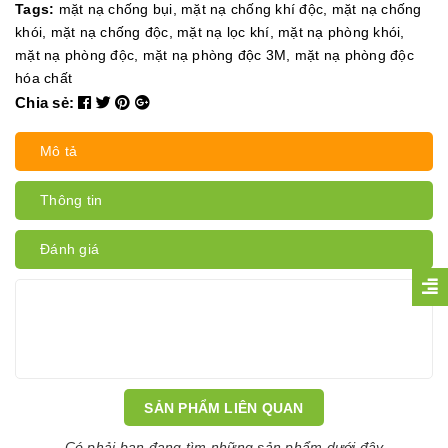
Tags:
mặt nạ chống bụi
,
mặt nạ chống khí độc
,
mặt nạ chống
khói
,
mặt nạ chống độc
,
mặt nạ lọc khí
,
mặt nạ phòng khói
,
mặt nạ phòng độc
,
mặt nạ phòng độc 3M
,
mặt nạ phòng độc
hóa chất
Chia sẻ:
Mô tả
Thông tin
Đánh giá
SẢN PHẨM LIÊN QUAN
Có phải bạn đang tìm những sản phẩm dưới đây