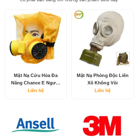
Mặt Nạ Cứu Hỏa Đa
Mặt Nạ Phòng Độc Liên
Năng Chance E Người
Xô Không Vòi
Lớn
Liên hệ
Liên hệ