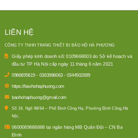
LIÊN HỆ
CÔNG TY TNHH TRANG THIẾT BỊ BẢO HỘ HÀ PHƯƠNG
Giấy phép kinh doanh số: 0109668003 do Sở kế hoạch và
đầu tư TP Hà Nội cấp ngày 11 tháng 6 năm 2021
0986895619
-
0383988063
-
0344502889
https://baohohaphuong.com
baohohaphuong@gmail.com
Số 19, Ngõ 99/64 – Phố Định Công Hạ, Phường Định Công,Hà
Nội,
0600089688888 tại ngân hàng MB Quân Đội – CN Ba
Đình