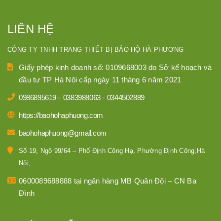
LIÊN HỆ
CÔNG TY TNHH TRANG THIẾT BỊ BẢO HỘ HÀ PHƯƠNG
Giấy phép kinh doanh số: 0109668003 do Sở kế hoạch và
đầu tư TP Hà Nội cấp ngày 11 tháng 6 năm 2021
0986895619
-
0383988063
-
0344502889
https://baohohaphuong.com
baohohaphuong@gmail.com
Số 19, Ngõ 99/64 – Phố Định Công Hạ, Phường Định Công,Hà
Nội,
0600089688888 tại ngân hàng MB Quân Đội – CN Ba
Đình