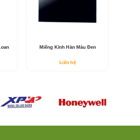
Loan
Miếng Kính Hàn Màu Đen
Miếng 
Liên hệ