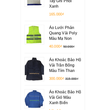
Tay Ghi Phối
Xanh
165.000₫
Áo Lưới Phản
Quang Vải Poly
Màu Mạ Non
40.000₫
50.000₫
Áo Khoác Bảo Hộ
Vải Trần Bông
Màu Tím Than
300.000₫
315.000₫
Áo Khoác Bảo Hộ
Vải Gió Màu
Xanh Biển