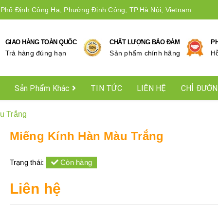
 Phố Định Công Hạ, Phường Định Công, TP.Hà Nội, Vietnam
GIAO HÀNG TOÀN QUỐC
CHẤT LƯỢNG BẢO ĐẢM
P
Trả hàng đúng hạn
Sản phẩm chính hãng
Hô
Sản Phẩm Khác
TIN TỨC
LIÊN HỆ
CHỈ ĐƯỜ
u Trắng
Miếng Kính Hàn Màu Trắng
Trạng thái:
Còn hàng
Liên hệ