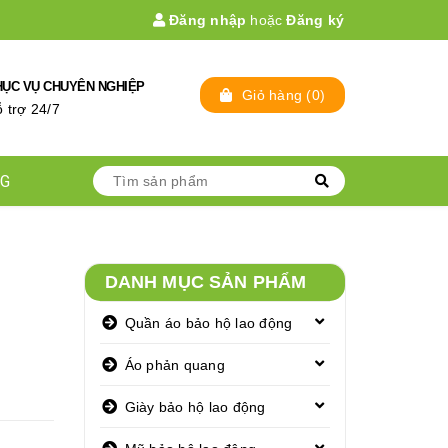
Đăng nhập
hoặc
Đăng ký
HỤC VỤ CHUYÊN NGHIỆP
Giỏ hàng
(
0
)
̃ trợ 24/7
NG
DANH MỤC SẢN PHẨM
Quần áo bảo hộ lao động
Áo phản quang
Giày bảo hộ lao động