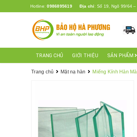
Hotline:
0986895619
Địa chỉ
:
Số 19, Ngõ 99/64 –
TRANG CHỦ
GIỚI THIỆU
SẢN PHẨM
Trang chủ
Mặt nạ hàn
Miếng Kính Hàn Mà