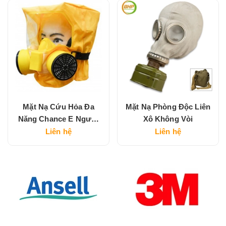
Mặt Nạ Cứu Hỏa Đa
Mặt Nạ Phòng Độc Liên
Năng Chance E Người
Xô Không Vòi
Lớn
Liên hệ
Liên hệ