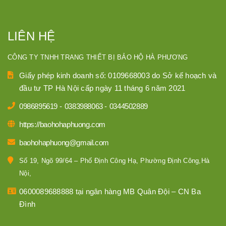
LIÊN HỆ
CÔNG TY TNHH TRANG THIẾT BỊ BẢO HỘ HÀ PHƯƠNG
Giấy phép kinh doanh số: 0109668003 do Sở kế hoạch và
đầu tư TP Hà Nội cấp ngày 11 tháng 6 năm 2021
0986895619
-
0383988063
-
0344502889
https://baohohaphuong.com
baohohaphuong@gmail.com
Số 19, Ngõ 99/64 – Phố Định Công Hạ, Phường Định Công,Hà
Nội,
0600089688888 tại ngân hàng MB Quân Đội – CN Ba
Đình