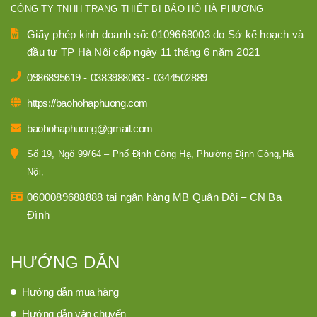
CÔNG TY TNHH TRANG THIẾT BỊ BẢO HỘ HÀ PHƯƠNG
Giấy phép kinh doanh số: 0109668003 do Sở kế hoạch và
đầu tư TP Hà Nội cấp ngày 11 tháng 6 năm 2021
0986895619
-
0383988063
-
0344502889
https://baohohaphuong.com
baohohaphuong@gmail.com
Số 19, Ngõ 99/64 – Phố Định Công Hạ, Phường Định Công,Hà
Nội,
0600089688888 tại ngân hàng MB Quân Đội – CN Ba
Đình
HƯỚNG DẪN
Hướng dẫn mua hàng
Hướng dẫn vận chuyển