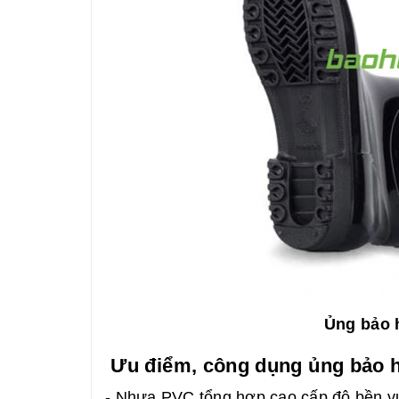
Ủng bảo 
Ưu điểm, công dụng ủng bảo 
- Nhựa PVC tổng hợp cao cấp độ bền vượ