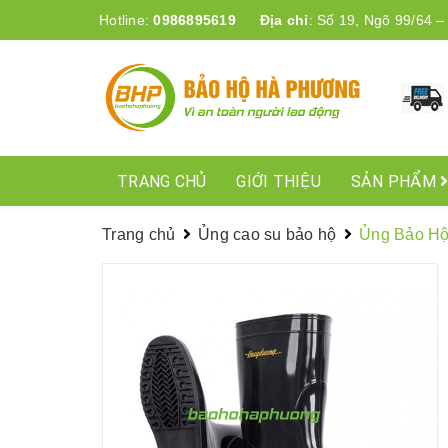
Hotline:
0986895619
Địa chỉ
:
Số 19, Ngõ 99/64 –
TRANG CHỦ
GIỚI THIỆU
SẢN PHẨM
Trang chủ
Ủng cao su bảo hộ
Ủng Bảo H