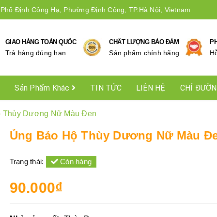
 Phố Định Công Hạ, Phường Định Công, TP.Hà Nội, Vietnam
GIAO HÀNG TOÀN QUỐC
CHẤT LƯỢNG BẢO ĐẢM
P
Trả hàng đúng hạn
Sản phẩm chính hãng
Hô
Sản Phẩm Khác
TIN TỨC
LIÊN HỆ
CHỈ ĐƯỜ
ộ Thùy Dương Nữ Màu Đen
Ủng Bảo Hộ Thùy Dương Nữ Màu Đ
Trạng thái:
Còn hàng
90.000₫