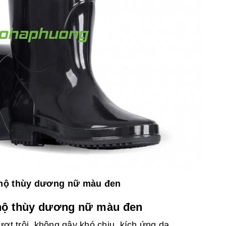
hộ thùy dương nữ màu đen
hộ thùy dương nữ màu đen
t trội, không gây khó chịu, kích ứng da.