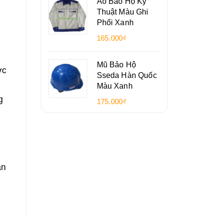
Áo Bảo Hộ Kỹ
Thuật Màu Ghi
Phối Xanh
165.000₫
Mũ Bảo Hộ
ợc
Sseda Hàn Quốc
Màu Xanh
g
175.000₫
ản