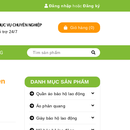
Đăng nhập
hoặc
Đăng ký
HỤC VỤ CHUYÊN NGHIỆP
Giỏ hàng
(
0
)
̃ trợ 24/7
NG
en
DANH MỤC SẢN PHẨM
Quần áo bảo hộ lao động
Áo phản quang
Giày bảo hộ lao động