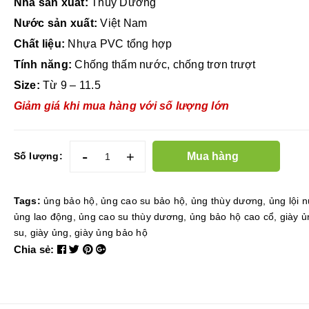
Nhà sản xuất:
Thùy Dương
Nước sản xuất:
Việt Nam
Chất liệu:
Nhựa PVC tổng hợp
Tính năng:
Chống thấm nước, chống trơn trượt
Size:
Từ 9 – 11.5
Giảm giá khi mua hàng với số lượng lớn
-
+
Mua hàng
Số lượng:
Tags:
ủng bảo hộ
,
ủng cao su bảo hộ
,
ủng thùy dương
,
ủng lội 
ủng lao động
,
ủng cao su thùy dương
,
ủng bảo hộ cao cổ
,
giày ủ
su
,
giày ủng
,
giày ủng bảo hộ
Chia sẻ: