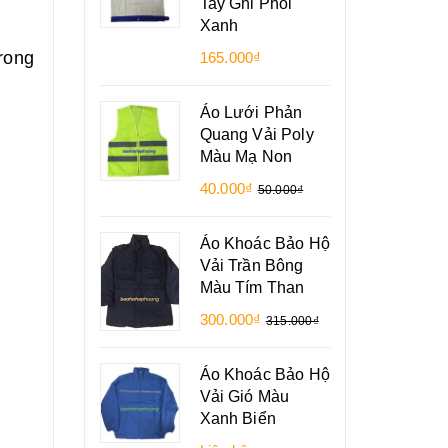
Tay Ghi Phối
Xanh
trong
165.000₫
Áo Lưới Phản
Quang Vải Poly
Màu Mạ Non
40.000₫
50.000₫
Áo Khoác Bảo Hộ
Vải Trần Bông
Màu Tím Than
300.000₫
315.000₫
Áo Khoác Bảo Hộ
Vải Gió Màu
Xanh Biển